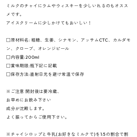
ミルクのチャイにラムやウィスキーを少しいれるのもオスス
メです。
アイスクリームに少しかけてもおいしい！
□原材料名: 粗糖、生姜、シナモン、アッサムCTC、カルダモ
ン、クローブ、オレンジピール
□内容量:200ml
□賞味期限:瓶下記に記載
□保存方法:直射日光を避け常温で保存
※ご注意 開封後は要冷蔵、
お早めにお飲み下さい
成分が沈殿します。
よく振ってからご使用下さい。
※チャイシロップと牛乳(お好きなミルクで)を1:5の割合で割