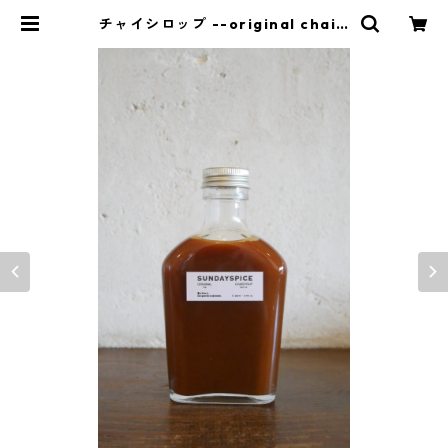
チャイシロップ --original chai s
yrup-- | sundayspice