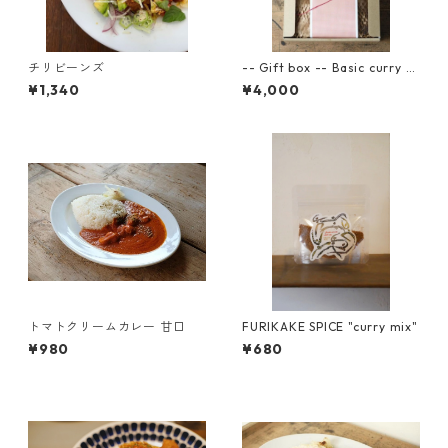
チリビーンズ
-- Gift box -- Basic curry s
et
¥1,340
¥4,000
トマトクリームカレー 甘口
FURIKAKE SPICE "curry mix"
¥980
¥680