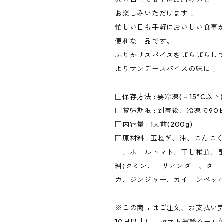
お楽しみいただけます！
忙しい日も手軽においしい食事
便利な一品です。
ふりかけスパイスをぱらぱらし
よりサンデースパイスの味に！
□保存方法 : 要冷凍(－15°C以下
□賞味期限 : 到着後、冷凍で90
□内容量 : 1人前(200g)
□原材料 : 玉ねぎ、油、にんに
ー、ホールトマト、干し椎茸、
料(クミン、コリアンダー、タ
カ、ジンジャー、カイエンペッパ
※この商品はご注文、お支払い
10日以内に、ヤマト運輸クール便