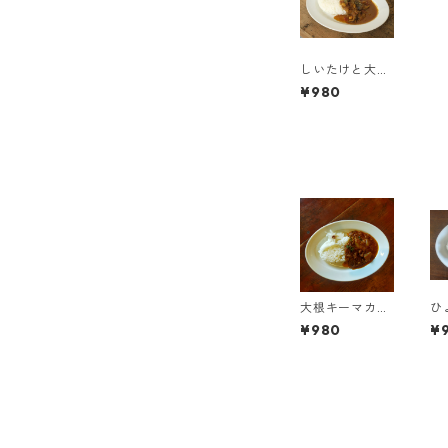
しいたけと大豆
のカレー 中辛
¥980
大根キーマカレ
ひ
ー 中辛
カ
¥980
¥